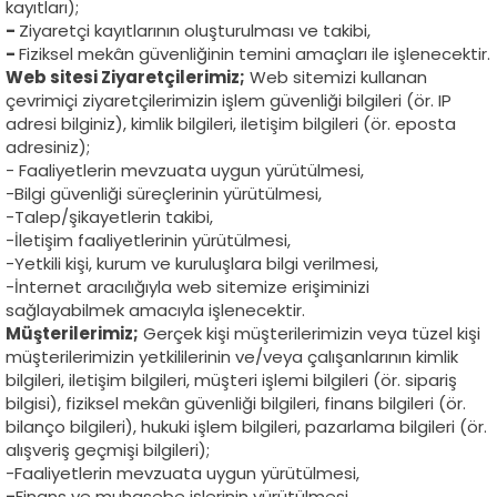
kayıtları);
-
Ziyaretçi kayıtlarının oluşturulması ve takibi,
-
Fiziksel mekân güvenliğinin temini amaçları ile işlenecektir.
Web sitesi Ziyaretçilerimiz;
Web sitemizi kullanan
çevrimiçi ziyaretçilerimizin işlem güvenliği bilgileri (ör. IP
adresi bilginiz), kimlik bilgileri, iletişim bilgileri (ör. eposta
adresiniz);
- Faaliyetlerin mevzuata uygun yürütülmesi,
-Bilgi güvenliği süreçlerinin yürütülmesi,
-Talep/şikayetlerin takibi,
-İletişim faaliyetlerinin yürütülmesi,
-Yetkili kişi, kurum ve kuruluşlara bilgi verilmesi,
-İnternet aracılığıyla web sitemize erişiminizi
sağlayabilmek amacıyla işlenecektir.
Müşterilerimiz;
Gerçek kişi müşterilerimizin veya tüzel kişi
müşterilerimizin yetkililerinin ve/veya çalışanlarının kimlik
bilgileri, iletişim bilgileri, müşteri işlemi bilgileri (ör. sipariş
bilgisi), fiziksel mekân güvenliği bilgileri, finans bilgileri (ör.
bilanço bilgileri), hukuki işlem bilgileri, pazarlama bilgileri (ör.
alışveriş geçmişi bilgileri);
-Faaliyetlerin mevzuata uygun yürütülmesi,
-
Finans ve muhasebe işlerinin yürütülmesi,