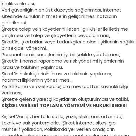
kimlik verilmesi,
Veri güvenliğinin en üst düzeyde sağlanması, internet
sitesinde sunulan hizmetlerin geliştirilmesi hataların
giderilmesi,
Şirket’e talep ve şikâyetlerini ileten İlgili Kişiler ile iletişime
geçilmesi ve talep ve şikâyetlerin cevaplanması,
Şirket’in, iş ortakları veya tedarikçilerle olan ilişkilerinin sağlıklı
bir şekilde yönetimi,
Personel temin süreçlerinin iyi bir şekilde yürütülmesi,
Şirket’in finansal raporlama ve risk yönetimi işlemlerinin
icrası ve takibinin yapılması,
Şirket’in hukuk işlerinin icrası ve takibinin yapılması,
Yatırımcı ilişkilerinin yönetilmesi,
Yetkili kamu ve özel kuruluşlara mevzuattan kaynaklı bilgi
verilmesi,
Şirket’e gelen ziyaretçi kayıtlarının oluşturulması ve takibi,
KİŞİSEL VERİLERİ TOPLAMA YÖNTEMİ VE HUKUKİ SEBEBİ
Kişisel Veriler; her türlü sözlü, yazılı, elektronik ortamda;
teknik ve sair yöntemlerle, Şirket internet sitesi gibi
muhtelif yollardan, Politika’da yer verilen amaçların
gerçekleştirilmesi amacıyla mevzuat, sözleşme, talep ve