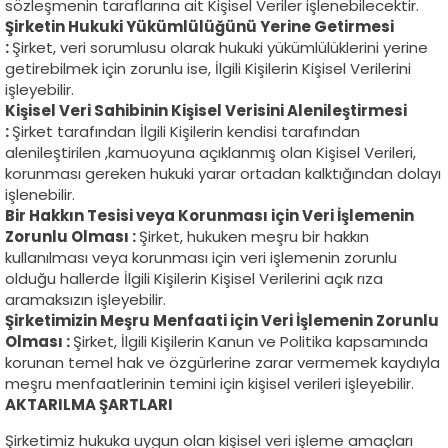
sözleşmenin taraflarına ait Kişisel Veriler işlenebilecektir.
Şirketin Hukuki Yükümlülüğünü Yerine Getirmesi
:
Şirket, veri sorumlusu olarak hukuki yükümlülüklerini yerine
getirebilmek için zorunlu ise, İlgili Kişilerin Kişisel Verilerini
işleyebilir.
Kişisel Veri Sahibinin Kişisel Verisini Alenileştirmesi
:
Şirket tarafından İlgili Kişilerin kendisi tarafından
alenileştirilen ,kamuoyuna açıklanmış olan Kişisel Verileri,
korunması gereken hukuki yarar ortadan kalktığından dolayı
işlenebilir.
Bir Hakkın Tesisi veya Korunması için Veri İşlemenin
Zorunlu Olması :
Şirket, hukuken meşru bir hakkın
kullanılması veya korunması için veri işlemenin zorunlu
olduğu hallerde İlgili Kişilerin Kişisel Verilerini açık rıza
aramaksızın işleyebilir.
Şirketimizin Meşru Menfaati için Veri İşlemenin Zorunlu
Olması :
Şirket, İlgili Kişilerin Kanun ve Politika kapsamında
korunan temel hak ve özgürlerine zarar vermemek kaydıyla
meşru menfaatlerinin temini için kişisel verileri işleyebilir.
AKTARILMA ŞARTLARI
Şirketimiz hukuka uygun olan kişisel veri işleme amaçları