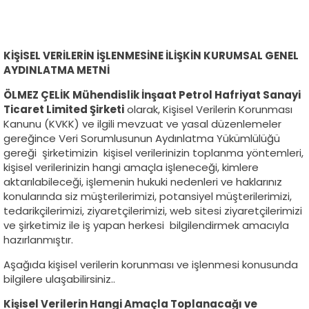
İnsan
Kaynakları
KİŞİSEL VERİLERİN İŞLENMESİNE İLİŞKİN KURUMSAL GENEL
İletişim
AYDINLATMA METNİ
ÖLMEZ ÇELİK Mühendislik İnşaat Petrol Hafriyat Sanayi
Ticaret Limited Şirketi
olarak, Kişisel Verilerin Korunması
Kanunu (KVKK) ve ilgili mevzuat ve yasal düzenlemeler
gereğince Veri Sorumlusunun Aydınlatma Yükümlülüğü
gereği şirketimizin kişisel verilerinizin toplanma yöntemleri,
kişisel verilerinizin hangi amaçla işleneceği, kimlere
aktarılabileceği, işlemenin hukuki nedenleri ve haklarınız
konularında siz müşterilerimizi, potansiyel müşterilerimizi,
tedarikçilerimizi, ziyaretçilerimizi, web sitesi ziyaretçilerimizi
ve şirketimiz ile iş yapan herkesi bilgilendirmek amacıyla
hazırlanmıştır.
Aşağıda kişisel verilerin korunması ve işlenmesi konusunda
bilgilere ulaşabilirsiniz..
Kişisel Verilerin Hangi Amaçla Toplanacağı ve