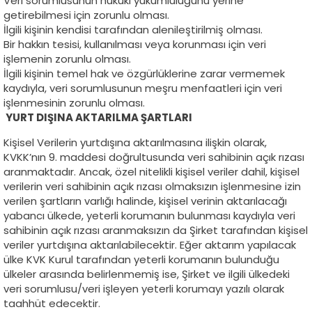
Veri sorumlusunun hukuki yükümlülüğünü yerine
getirebilmesi için zorunlu olması.
İlgili kişinin kendisi tarafından alenileştirilmiş olması.
Bir hakkın tesisi, kullanılması veya korunması için veri
işlemenin zorunlu olması.
İlgili kişinin temel hak ve özgürlüklerine zarar vermemek
kaydıyla, veri sorumlusunun meşru menfaatleri için veri
işlenmesinin zorunlu olması.
YURT DIŞINA AKTARILMA ŞARTLARI
Kişisel Verilerin yurtdışına aktarılmasına ilişkin olarak,
KVKK’nın 9. maddesi doğrultusunda veri sahibinin açık rızası
aranmaktadır. Ancak, özel nitelikli kişisel veriler dahil, kişisel
verilerin veri sahibinin açık rızası olmaksızın işlenmesine izin
verilen şartların varlığı halinde, kişisel verinin aktarılacağı
yabancı ülkede, yeterli korumanın bulunması kaydıyla veri
sahibinin açık rızası aranmaksızın da Şirket tarafından kişisel
veriler yurtdışına aktarılabilecektir. Eğer aktarım yapılacak
ülke KVK Kurul tarafından yeterli korumanın bulunduğu
ülkeler arasında belirlenmemiş ise, Şirket ve ilgili ülkedeki
veri sorumlusu/veri işleyen yeterli korumayı yazılı olarak
taahhüt edecektir.