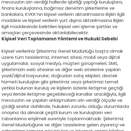
mevzuatın izin verdiği hallerde işbirliği yaptığı kuruluşlara,
finans kuruluşlarına, bağımsız denetim şirketlerine ve
bankalara, KVKK’nın kişisel verilerin aktarılmasına ilişkin ilgili
maddesi ve kişisel verilerin yurt dışına aktarılmasına ilişkin
ilgili maddesinde belirtilen kişisel veri işleme şartları ve
amaçları çerçevesinde aktarılabilecektir.
Kişisel Veri Toplamanın Yöntemi ve Hukuki Sebebi
Kişisel verileriniz Şirketimiz Genel Müdürlüğü başta olmak
üzere tüm tesislerimiz, internet sitesi, mobil veya dijital
uygulamalar, sosyal medya, müşteri görüşmeleri, SMS,
şirketimizin web sitesine ve diğer web sitelerine yapılan
yazılı/dijital başvurular, doğrudan satış ekipleri, destek
hizmeti kuruluşları gibi şirketimiz veya şirketimizi temsil
yetkisi bulunan kuruluş ve kişilerin sizlerle iletişime geçtiği
veya ileride iletişime geçebileceği kanallar aracılığıyla, ilgili
mevzuatın ve yapılan anlaşmaların izin verdiği ölçüde ve
çizdiği sınırlar dahilinde, hukuken zorunlu olduğu durumlarda
onayınız da alınarak çeşitli kurum ve kuruluşların veri
tabanlarına erişilmek suretiyle toplanmaktadır. Şirketimiz
Genel Müdürlüğüne ve diğer tesislerine gelen ziyaretçi ve
çalışanların kamera görüntüleri ve internet erişimi bilgileri