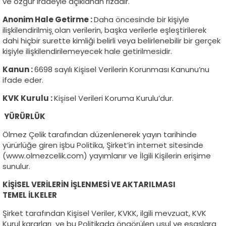
ve özgür iradeyle açıklanan rızadır.
Anonim Hale Getirme :
Daha öncesinde bir kişiyle
ilişkilendirilmiş̧ olan verilerin, başka verilerle eşleştirilerek
dahi hiçbir surette kimliği belirli veya belirlenebilir bir gerçek
kişiyle ilişkilendirilemeyecek hale getirilmesidir.
Kanun :
6698 sayılı Kişisel Verilerin Korunması Kanunu’nu
ifade eder.
KVK Kurulu :
Kişisel Verileri Koruma Kurulu’dur.
YÜRÜRLÜK
Ölmez Çelik tarafından düzenlenerek yayın tarihinde
yürürlüğe giren işbu Politika, Şirket’in internet sitesinde
(www.olmezcelik.com) yayımlanır ve İlgili Kişilerin erişime
sunulur.
KİŞİSEL VERİLERİN İŞLENMESİ VE AKTARILMASI
TEMEL İLKELER
Şirket tarafından Kişisel Veriler, KVKK, ilgili mevzuat, KVK
Kurul kararları ve bu Politikada öngörülen usul ve esaslara