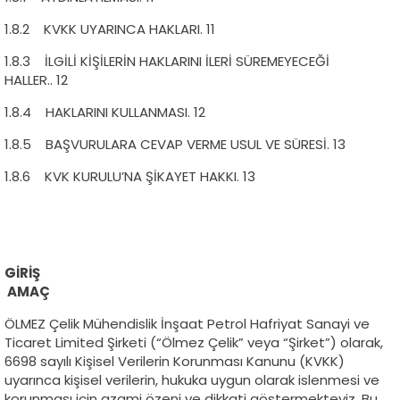
1.8.2 KVKK UYARINCA HAKLARI. 11
1.8.3 İLGİLİ KİŞİLERİN HAKLARINI İLERİ SÜREMEYECEĞİ
HALLER.. 12
1.8.4 HAKLARINI KULLANMASI. 12
1.8.5 BAŞVURULARA CEVAP VERME USUL VE SÜRESİ. 13
1.8.6 KVK KURULU’NA ŞİKAYET HAKKI. 13
GİRİŞ
AMAÇ
ÖLMEZ Çelik Mühendislik İnşaat Petrol Hafriyat Sanayi ve
Ticaret Limited Şirketi (“Ölmez Çelik” veya “Şirket”) olarak,
6698 sayılı Kişisel Verilerin Korunması Kanunu (KVKK)
uyarınca kişisel verilerin, hukuka uygun olarak islenmesi ve
korunması için azami özeni ve dikkati göstermekteyiz. Bu