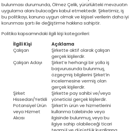
bulunması durumunda, Ölmez Çelik, yürürlükteki mevzuatın
uygulama alanı bulacağını kabul etmektedir. Şirketimiz, iş
bu politikayı, kanuna uygun olmak ve kişisel verilerin daha iyi
korunması şartı ile değiştirme hakkına sahiptir.
Politika kapsamındaki ilgili kişi kategorileri:
İlgili Kişi
Açıklama
Çalışan
Şirkette aktif olarak çalışan
gerçek kişilerdir.
Çalışan Adayı
Şirket’e herhangi bir yolla iş
başvurusunda bulunmuş̧
özgeçmiş bilgilerini Şirket’in
incelemesine vermiş olan
gerçek kişilerdir.
Şirket
Şirkette pay sahibi ve/veya
Hissedarı/Yetkili
yöneticisi gerçek kişilerdir.
Potansiyel Ürün
Şirket’in ürün ve hizmetlerini
veya Hizmet
kullanma talebinde veya
Alıcısı
ilgisinde bulunmuş̧ veya bu
ilgiye sahip olabileceği ticari
teamül ve dürüstlük kurallarına