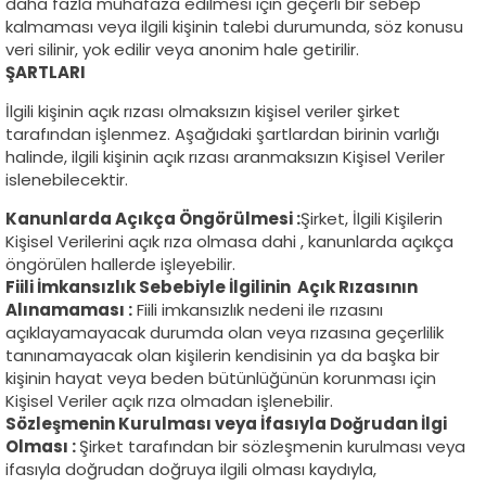
daha fazla muhafaza edilmesi için geçerli bir sebep
kalmaması veya ilgili kişinin talebi durumunda, söz konusu
veri silinir, yok edilir veya anonim hale getirilir.
ŞARTLARI
İlgili kişinin açık rızası olmaksızın kişisel veriler şirket
tarafından işlenmez. Aşağıdaki şartlardan birinin varlığı
halinde, ilgili kişinin açık rızası aranmaksızın Kişisel Veriler
islenebilecektir.
Kanunlarda Açıkça Öngörülmesi :
Şirket, İlgili Kişilerin
Kişisel Verilerini açık rıza olmasa dahi , kanunlarda açıkça
öngörülen hallerde işleyebilir.
Fiili İmkansızlık Sebebiyle İlgilinin Açık Rızasının
Alınamaması :
Fiili imkansızlık nedeni ile rızasını
açıklayamayacak durumda olan veya rızasına geçerlilik
tanınamayacak olan kişilerin kendisinin ya da başka bir
kişinin hayat veya beden bütünlüğünün korunması için
Kişisel Veriler açık rıza olmadan işlenebilir.
Sözleşmenin Kurulması veya İfasıyla Doğrudan İlgi
Olması :
Şirket tarafından bir sözleşmenin kurulması veya
ifasıyla doğrudan doğruya ilgili olması kaydıyla,