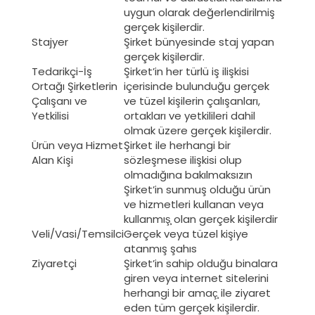
uygun olarak değerlendirilmiş
gerçek kişilerdir.
Stajyer
Şirket bünyesinde staj yapan
gerçek kişilerdir.
Tedarikçi-İş
Şirket’in her türlü iş ilişkisi
Ortağı Şirketlerin
içerisinde bulunduğu gerçek
Çalışanı ve
ve tüzel kişilerin çalışanları,
Yetkilisi
ortakları ve yetkilileri dahil
olmak üzere gerçek kişilerdir.
Ürün veya Hizmet
Şirket ile herhangi bir
Alan Kişi
sözleşmese ilişkisi olup
olmadığına bakılmaksızın
Şirket’in sunmuş olduğu ürün
ve hizmetleri kullanan veya
kullanmış̧ olan gerçek kişilerdir
Veli/Vasi/Temsilci
Gerçek veya tüzel kişiye
atanmış şahıs
Ziyaretçi
Şirket’in sahip olduğu binalara
giren veya internet sitelerini
herhangi bir amaç̧ ile ziyaret
eden tüm gerçek kişilerdir.