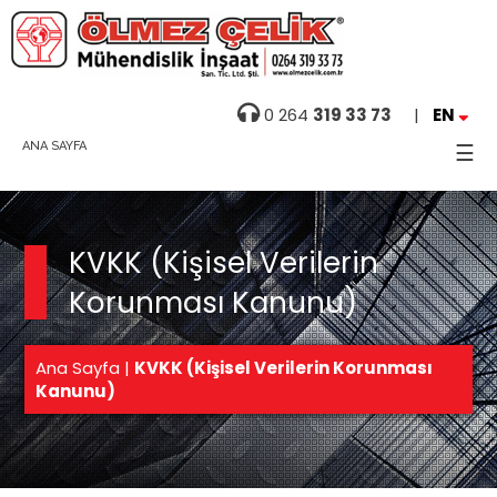
Ana
0 264
319 33 73
|
EN
Sayfa
ANA SAYFA
☰
Hakkımızda
Foto
KVKK (Kişisel Verilerin
Galeri
Korunması Kanunu)
Projeler
Haberler
Ana Sayfa
|
KVKK (Kişisel Verilerin Korunması
Kanunu)
Referanslar
Videolar