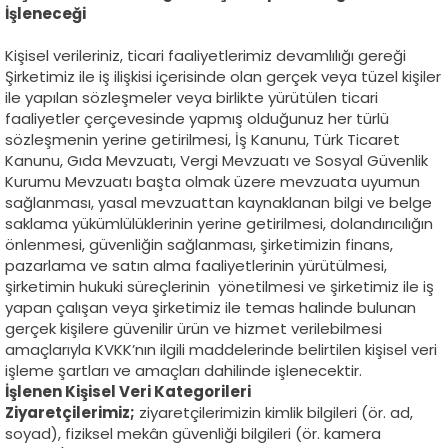
İşleneceği
Kişisel verileriniz, ticari faaliyetlerimiz devamlılığı gereği
Şirketimiz ile iş ilişkisi içerisinde olan gerçek veya tüzel kişiler
ile yapılan sözleşmeler veya birlikte yürütülen ticari
faaliyetler çerçevesinde yapmış olduğunuz her türlü
sözleşmenin yerine getirilmesi, İş Kanunu, Türk Ticaret
Kanunu, Gıda Mevzuatı, Vergi Mevzuatı ve Sosyal Güvenlik
Kurumu Mevzuatı başta olmak üzere mevzuata uyumun
sağlanması, yasal mevzuattan kaynaklanan bilgi ve belge
saklama yükümlülüklerinin yerine getirilmesi, dolandırıcılığın
önlenmesi, güvenliğin sağlanması, şirketimizin finans,
pazarlama ve satın alma faaliyetlerinin yürütülmesi,
şirketimin hukuki süreçlerinin yönetilmesi ve şirketimiz ile iş
yapan çalışan veya şirketimiz ile temas halinde bulunan
gerçek kişilere güvenilir ürün ve hizmet verilebilmesi
amaçlarıyla KVKK’nın ilgili maddelerinde belirtilen kişisel veri
işleme şartları ve amaçları dahilinde işlenecektir.
İşlenen Kişisel Veri Kategorileri
Ziyaretçilerimiz;
ziyaretçilerimizin kimlik bilgileri (ör. ad,
soyad), fiziksel mekân güvenliği bilgileri (ör. kamera