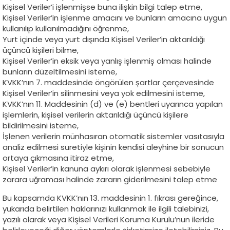
Kişisel Veriler’i işlenmişse buna ilişkin bilgi talep etme,
Kişisel Veriler’in işlenme amacını ve bunların amacına uygun
kullanılıp kullanılmadığını öğrenme,
Yurt içinde veya yurt dışında Kişisel Veriler’in aktarıldığı
üçüncü kişileri bilme,
Kişisel Veriler’in eksik veya yanlış işlenmiş olması halinde
bunların düzeltilmesini isteme,
KVKK’nın 7. maddesinde öngörülen şartlar çerçevesinde
Kişisel Veriler’in silinmesini veya yok edilmesini isteme,
KVKK’nın 11. Maddesinin (d) ve (e) bentleri uyarınca yapılan
işlemlerin, kişisel verilerin aktarıldığı üçüncü kişilere
bildirilmesini isteme,
İşlenen verilerin münhasıran otomatik sistemler vasıtasıyla
analiz edilmesi suretiyle kişinin kendisi aleyhine bir sonucun
ortaya çıkmasına itiraz etme,
Kişisel Veriler’in kanuna aykırı olarak işlenmesi sebebiyle
zarara uğraması halinde zararın giderilmesini talep etme
Bu kapsamda KVKK’nın 13. maddesinin 1. fıkrası gereğince,
yukarıda belirtilen haklarınızı kullanmak ile ilgili talebinizi,
yazılı olarak veya Kişisel Verileri Koruma Kurulu’nun ileride