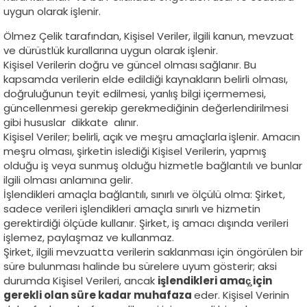
uygun olarak işlenir.
Ölmez Çelik tarafından, Kişisel Veriler, ilgili kanun, mevzuat
ve dürüstlük kurallarına uygun olarak işlenir.
Kişisel Verilerin doğru ve güncel olması
sağlanır. Bu
kapsamda verilerin elde edildiği kaynakların belirli olması,
doğruluğunun teyit edilmesi, yanlış bilgi içermemesi,
güncellenmesi gerekip gerekmediğinin değerlendirilmesi
gibi hususlar dikkate alınır.
Kişisel Veriler; belirli, açık ve meşru amaçlarla
işlenir. Amacın
meşru olması, şirketin islediği Kişisel Verilerin, yapmış
olduğu iş veya sunmuş olduğu hizmetle bağlantılı ve bunlar
ilgili olması anlamına gelir.
İşlendikleri amaçla bağlantılı, sınırlı ve ölçülü olma: Şirket,
sadece verileri işlendikleri amaçla sınırlı ve hizmetin
gerektirdiği ölçüde kullanır. Şirket, iş amacı dışında verileri
işlemez, paylaşmaz ve kullanmaz.
Şirket, ilgili mevzuatta verilerin saklanması için öngörülen bir
süre bulunması halinde bu sürelere uyum gösterir; aksi
durumda Kişisel Verileri, ancak
işlendikleri amaç̧ için
gerekli olan süre kadar muhafaza
eder. Kişisel Verinin