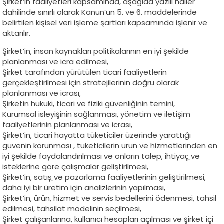
Şirket’in faaliyetleri kapsamında, aşağıda yazılı haller
dahilinde sınırlı olarak Kanun’un 5. ve 6. maddelerinde
belirtilen kişisel veri işleme şartları kapsamında işlenir ve
aktarılır.
Şirket’in, insan kaynakları politikalarının en iyi şekilde
planlanması ve icra edilmesi,
Şirket tarafından yürütülen ticari faaliyetlerin
gerçekleştirilmesi için stratejilerinin doğru olarak
planlanması ve icrası,
Şirketin hukuki, ticari ve fiziki güvenliğinin temini,
Kurumsal isleyişinin sağlanması, yönetim ve iletişim
faaliyetlerinin planlanması ve icrası,
Şirket’in, ticari hayatta tüketiciler üzerinde yarattığı
güvenin korunması , tüketicilerin ürün ve hizmetlerinden en
iyi şekilde faydalandırılması ve onların talep, ihtiyaç̧ ve
isteklerine göre çalışmalar geliştirilmesi,
Şirket’in, satış̧ ve pazarlama faaliyetlerinin geliştirilmesi,
daha iyi bir üretim için analizlerinin yapılması,
Şirket’in, ürün, hizmet ve servis bedellerini ödenmesi, tahsil
edilmesi, tahsilat modelinin seçilmesi,
Şirket çalışanlarına, kullanıcı hesapları açılması ve şirket içi