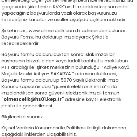
belirleyeceği diğer yöntemlerle şirketimize iletebilirsiniz. Bu
çerçevede şirketimize KVKK’nın 11. maddesi kapsamında
yapacağınız başvurularda yazılı olarak başvurunuzu
ileteceğiniz kanallar ve usuller aşağıda açıklanmaktadır.
Şirketimizin, www.olmezcelik.com.tr adresinden bulunan
Başvuru Formu’nu doldurup imzalayarak Şirket’e
iletebileceklerdir:
Başvuru formu doldurulduktan sonra ıslak imzalı bir
nüshasının bizzat elden veya iadeli taahhütlü mektubun
PTT aracılığı ile şirket merkezinin bulunduğu “Adliye Köyü
Meşelik Mevkii Arifiye- SAKARYA ” adresine iletilmesi,
Başvuru formu doldurulup 5070 Sayılı Elektronik İmza
Kanunu kapsamındaki “güvenli elektronik imza”nızla
imzalandıktan sonra güvenli elektronik imzalı formun
"olmezcelik@hs01.kep.tr"
adresine kayıtlı elektronik
posta ile gönderilmesi.
Bilgilerinize sunarız.
Kişisel Verilerin Korunması ile Politikası ile ilgili dokümana
aşağıdaki linklerden ulaşabilirsiniz.