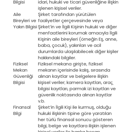
Bilgisi
idari, hukuki ve ticari güvenliğine ilişkin
işlenen kişisel veriler.
Aile
Şirket tarafından yürütülen
Bireyleri ve
faaliyetler çerçevesinde veya
Yakın Bilgisi
Şirket’in ve İlgili Kişinin hukuki ve diğer
menfaatlerini korumak amacıyla İlgili
Kişinin aile bireyleri (örneğin Eş, anne,
baba, çocuk), yakınları ve acil
durumlarda ulaşılabilecek diğer kişiler
hakkındaki bilgiler.
Fiziksel
Fiziksel mekana girişte, fiziksel
Mekan
mekanın içerisinde kalış, sırasında
Güvenliği
alınan kayıtlar ve belgelere ilişkin
Bilgisi
kişisel veriler; kamera kayıtları, araç̧
bilgisi kayıtları, parmak izi kayıtları ve
güvenlik noktasında alınan kayıtlar
v.b.
Finansal
Şirket’in İlgili Kişi ile kurmuş, olduğu
Bilgi
hukuki ilişkinin tipine göre yaratılan
her türlü finansal sonucu gösteren
bilgi, belge ve kayıtlara ilişkin işlenen
kişisel veriler ile banka hesap