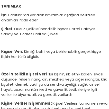
TANIMLAR
İşbu Politika ’da yer alan kavramlar aşağıda belirtilen
anlamları ifade eder:
Şirket:
ÖLMEZ Çelik Mühendislik İnşaat Petrol Hafriyat
Sanayi ve Ticaret Limited Şirketi
Kişisel Veri:
Kimliği belirli veya belirlenebilir gerçek kişiye
ilişkin her türlü bilgidir.
Özel Nitelikli Kişisel Veri :
Bir kişinin, ırk, etnik köken, siyasi
düşünce, felsefi inanç, din, mezhep veya diğer inançlar, kılık
kıyafet, dernek, vakıf ya da sendika üyeliği, sağlık, cinsel
hayat, ceza mahkûmiyeti ve güvenlik tedbirleriyle ilgili
veriler ile biyometrik ve genetik verilerdir.
Kişisel Verilerin İşlenmesi :
Kişisel Verilerin tamamen veya
kısmen otomatik olan ya da herhangi bir veri kayıt