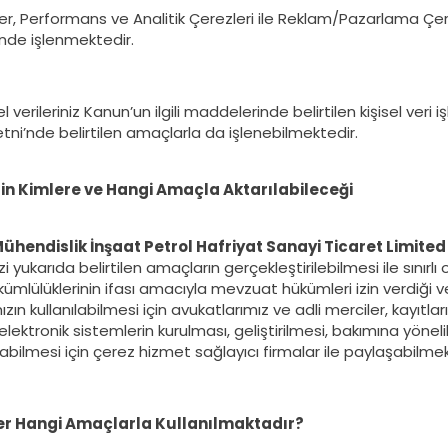
ler, Performans ve Analitik Çerezleri ile Reklam/Pazarlama Çer
nde işlenmektedir.
l verileriniz Kanun’un ilgili maddelerinde belirtilen kişisel ve
ni’nde belirtilen amaçlarla da işlenebilmektedir.
erin Kimlere ve Hangi Amaçla Aktarılabileceği
ühendislik İnşaat Petrol Hafriyat Sanayi Ticaret Limited 
inizi yukarıda belirtilen amaçların gerçekleştirilebilmesi ile sını
kümlülüklerinin ifası amacıyla mevzuat hükümleri izin verdiği v
ızın kullanılabilmesi için avukatlarımız ve adli merciler, kayıt
elektronik sistemlerin kurulması, geliştirilmesi, bakımına yönel
yabilmesi için çerez hizmet sağlayıcı firmalar ile paylaşabilmek
er Hangi Amaçlarla Kullanılmaktadır?