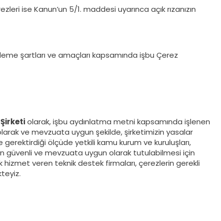
ezleri ise Kanun’un 5/1. maddesi uyarınca açık rızanızın
ri işleme şartları ve amaçları kapsamında işbu Çerez
Şirketi
olarak, işbu aydınlatma metni kapsamında işlenen
rlı olarak ve mevzuata uygun şekilde, şirketimizin yasalar
e gerektirdiği ölçüde yetkili kamu kurum ve kuruluşları,
ların güvenli ve mevzuata uygun olarak tutulabilmesi için
ik hizmet veren teknik destek firmaları, çerezlerin gerekli
teyiz.