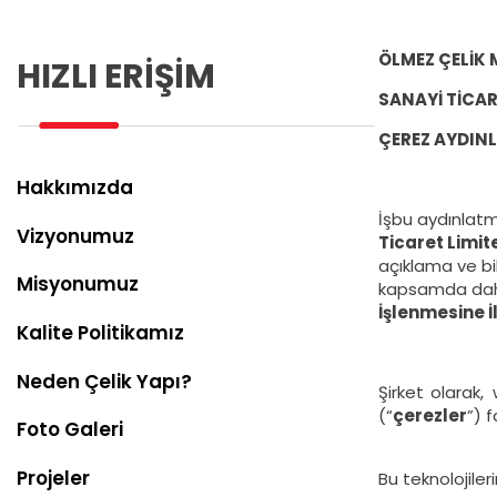
İnsan
Kaynakları
ÖLMEZ ÇELİK 
HIZLI ERİŞİM
SANAYİ TİCAR
İletişim
ÇEREZ AYDIN
Hakkımızda
İşbu aydınlatm
Vizyonumuz
Ticaret Limite
açıklama ve bi
Misyonumuz
kapsamda daha
İşlenmesine İl
Kalite Politikamız
Neden Çelik Yapı?
Şirket
olarak, 
(“
çerezler
”) 
Foto Galeri
Projeler
Bu teknolojiler