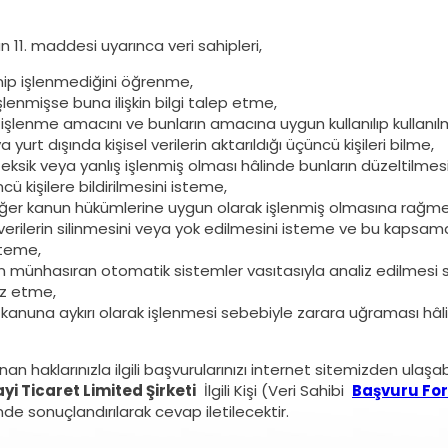
 11. maddesi uyarınca veri sahipleri,
lenip işlenmediğini öğrenme,
 işlenmişse buna ilişkin bilgi talep etme,
rin işlenme amacını ve bunların amacına uygun kullanılıp kullan
 yurt dışında kişisel verilerin aktarıldığı üçüncü kişileri bilme,
in eksik veya yanlış işlenmiş olması hâlinde bunların düzeltilme
cü kişilere bildirilmesini isteme,
 diğer kanun hükümlerine uygun olarak işlenmiş olmasına rağm
 verilerin silinmesini veya yok edilmesini isteme ve bu kapsamda 
isteme,
rin münhasıran otomatik sistemler vasıtasıyla analiz edilmesi s
az etme,
in kanuna aykırı olarak işlenmesi sebebiyle zarara uğraması hâl
nan haklarınızla ilgili başvurularınızı internet sitemizden ulaşa
yi Ticaret Limited Şirketi
İlgili Kişi (Veri Sahibi
Başvuru Fo
nde sonuçlandırılarak cevap iletilecektir.