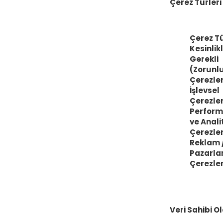
Çerez Türleri
Çerez T
Kesinlik
Gerekli
(Zorunl
Çerezle
İşlevsel
Çerezle
Perfor
ve Anali
Çerezler
Reklam 
Pazarl
Çerezler
Veri Sahibi O