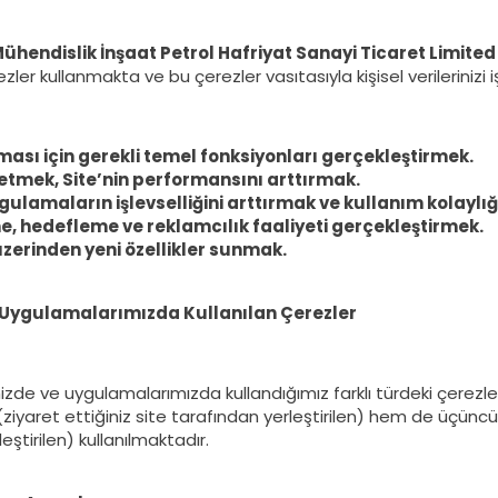
ühendislik İnşaat Petrol Hafriyat Sanayi Ticaret Limited 
ler kullanmakta ve bu çerezler vasıtasıyla kişisel verilerinizi 
şması için gerekli temel fonksiyonları gerçekleştirmek.
z etmek, Site’nin performansını arttırmak.
ygulamaların işlevselliğini arttırmak ve kullanım kolayl
me, hedefleme ve reklamcılık faaliyeti gerçekleştirmek.
üzerinden yeni özellikler sunmak.
 Uygulamalarımızda Kullanılan Çerezler
zde ve uygulamalarımızda kullandığımız farklı türdeki çerezler
(ziyaret ettiğiniz site tarafından yerleştirilen) hem de üçüncü 
eştirilen) kullanılmaktadır.