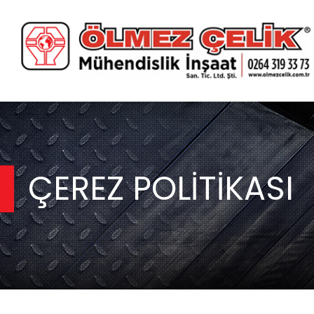
Ana
Sayfa
Hakkımızda
Foto
Galeri
ÇEREZ POLİTİKASI
Projeler
Haberler
Referanslar
Videolar