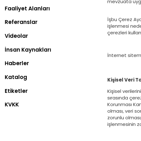
mevzuata uygun
Faaliyet Alanları
İşbu Çerez Aydı
Referanslar
işlenmesi neden
çerezleri kulla
Videolar
İnsan Kaynakları
İnternet sitemiz
Haberler
Katalog
Kişisel Veri
Etiketler
Kişisel verileri
sırasında çerez
KVKK
Korunması Kanu
olması, veri so
zorunlu olması
işlenmesinin 