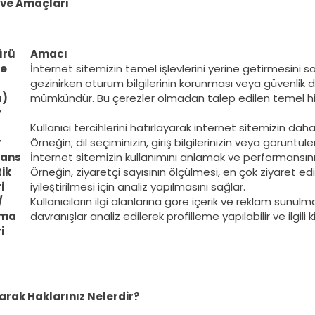
 ve Amaçları
ürü
Amacı
le
İnternet sitemizin temel işlevlerini yerine getirmesini 
gezinirken oturum bilgilerinin korunması veya güvenlik
u)
mümkündür. Bu çerezler olmadan talep edilen temel h
r
Kullanıcı tercihlerini hatırlayarak internet sitemizin daha 
r
Örneğin; dil seçiminizin, giriş bilgilerinizin veya görüntül
mans
İnternet sitemizin kullanımını anlamak ve performansını g
tik
Örneğin, ziyaretçi sayısının ölçülmesi, en çok ziyaret ed
i
iyileştirilmesi için analiz yapılmasını sağlar.
/
Kullanıcıların ilgi alanlarına göre içerik ve reklam sunulma
ama
davranışlar analiz edilerek profilleme yapılabilir ve ilgili ki
i
larak Haklarınız Nelerdir?