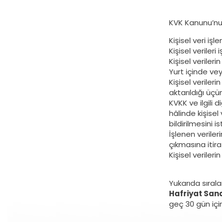
KVK Kanunu’nun
Kişisel veri iş
Kişisel verileri
Kişisel verile
Yurt içinde veya
Kişisel veriler
aktarıldığı üçün
KVKK ve ilgili
hâlinde kişisel
bildirilmesini 
İşlenen verile
çıkmasına itir
Kişisel veriler
Yukarıda sırala
Hafriyat Sana
geç 30 gün içi