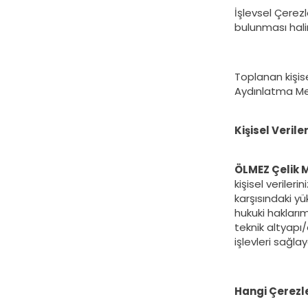
İşlevsel Çerez
bulunması hali
Toplanan kişise
Aydınlatma Met
Kişisel Veril
ÖLMEZ Çelik M
kişisel veriler
karşısındaki yü
hukuki haklarım
teknik altyapı/
işlevleri sağla
Hangi Çerezl