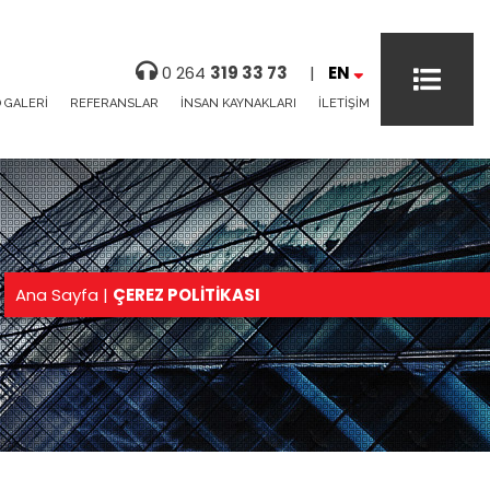
0 264
319 33 73
|
EN
 GALERİ
REFERANSLAR
İNSAN KAYNAKLARI
İLETİŞİM
Ana Sayfa
|
ÇEREZ POLİTİKASI