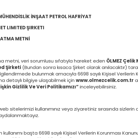
MÜHENDİSLİK İNŞAAT PETROL HAFRİYAT
ET LIMITED ŞIRKETI
LATMA METNİ
a metni, veri sorumlusu sıfatıyla hareket eden
ÖLMEZ Çelik 
d Şirketi
(Bundan sonra kısaca Şirket olarak anılacaktır)
tara
lgilendirmede bulunmak amacıyla 6698 sayılı Kişisel Verilerin
 detaylı bilgiye ulaşabilmek için
www.olmezcelik.com.tr
a
işkin Gizlilik Ve Veri Politikamızı”
inceleyebilirsiniz.
web sitelerimizi kullanımınız veya ziyaretiniz sırasında sizlerin
faydalanmaktayız.
in kullanımı başta 6698 sayılı Kişisel Verilerin Korunması Kanun