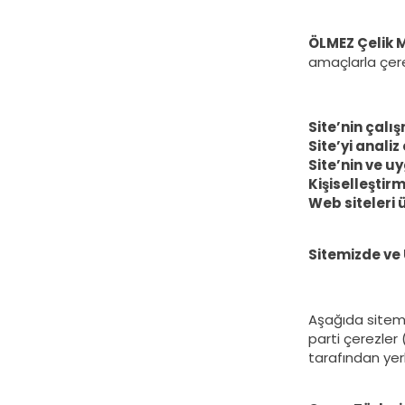
ÖLMEZ Çelik M
amaçlarla çerez
Site’nin çalı
Site’yi anali
Site’nin ve u
Kişiselleştir
Web siteleri 
Sitemizde ve
Aşağıda sitemi
parti çerezler 
tarafından yerl