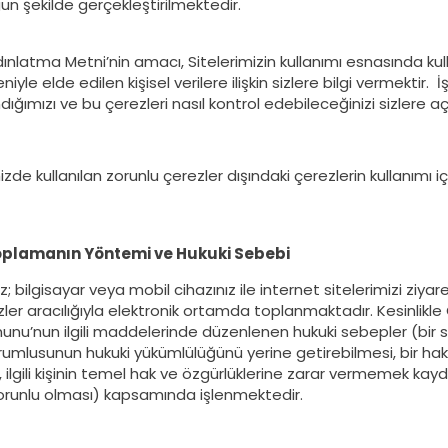
 şekilde gerçekleştirilmektedir.
nlatma Metni’nin amacı, Sitelerimizin kullanımı esnasında kullan
iyle elde edilen kişisel verilere ilişkin sizlere bilgi vermekti
ndığımızı ve bu çerezleri nasıl kontrol edebileceğinizi sizlere a
de kullanılan zorunlu çerezler dışındaki çerezlerin kullanımı için 
 Toplamanın Yöntemi ve Hukuki Sebebi
niz; bilgisayar veya mobil cihazınız ile internet sitelerimizi ziyaret
ler aracılığıyla elektronik ortamda toplanmaktadır. Kesinlikle Ge
nu’nun ilgili maddelerinde düzenlenen hukuki sebepler (bir s
rumlusunun hukuki yükümlülüğünü yerine getirebilmesi, bir hakkı
, ilgili kişinin temel hak ve özgürlüklerine zarar vermemek kay
zorunlu olması) kapsamında işlenmektedir.