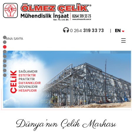
Ana
0 264
319 33 73
|
EN
Sayfa
ANA SAYFA
☰
Hakkımızda
Foto
Galeri
Projeler
Haberler
Referanslar
Dünya’nın Çelik Markası
Videolar